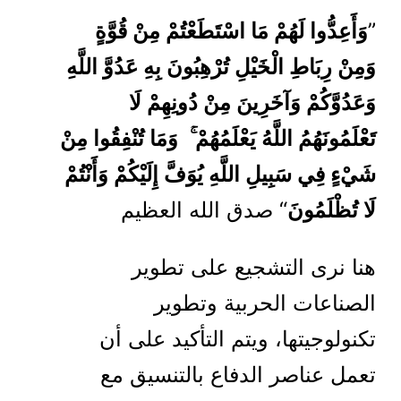
”
وَأَعِدُّوا لَهُمْ مَا اسْتَطَعْتُمْ مِنْ قُوَّةٍ
وَمِنْ رِبَاطِ الْخَيْلِ تُرْهِبُونَ بِهِ عَدُوَّ اللَّهِ
وَعَدُوَّكُمْ وَآخَرِينَ مِنْ دُونِهِمْ لَا
تَعْلَمُونَهُمُ اللَّهُ يَعْلَمُهُمْ ۚ
وَمَا تُنْفِقُوا مِنْ
شَيْءٍ فِي سَبِيلِ اللَّهِ يُوَفَّ إِلَيْكُمْ وَأَنْتُمْ
لَا تُظْلَمُونَ
“ صدق الله العظيم
هنا نرى التشجيع على تطوير
الصناعات الحربية وتطوير
تكنولوجيتها، ويتم التأكيد على أن
تعمل عناصر الدفاع بالتنسيق مع